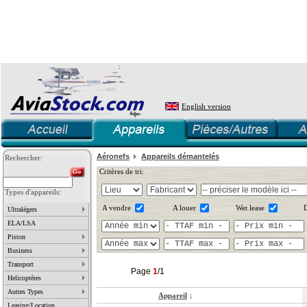
English version
Aéronefs
Appareils démantelés
Rechercher:
Critères de tri:
Types d'appareils:
A vendre
A louer
Wet lease
D
Ultralégers
ELA/LSA
Piston
Business
Transport
Page
1
/1
Helicoptères
Autres Types
Appareil
↓
Leasing/Location