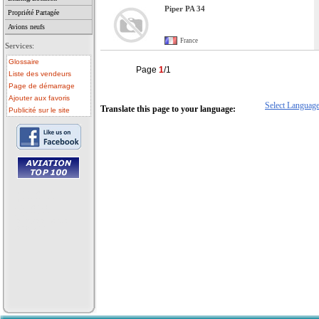
Piper PA 34
Propriété Partagée
Avions neufs
France
Services:
Glossaire
Page
1
/1
Liste des vendeurs
Page de démarrage
Ajouter aux favoris
Select Languag
Translate this page to your language:
Publicité sur le site
• avion a vendre
• avion occasion
• ulm a vendre
• ulm occasion
• helicoptere a vendre
• vente avion