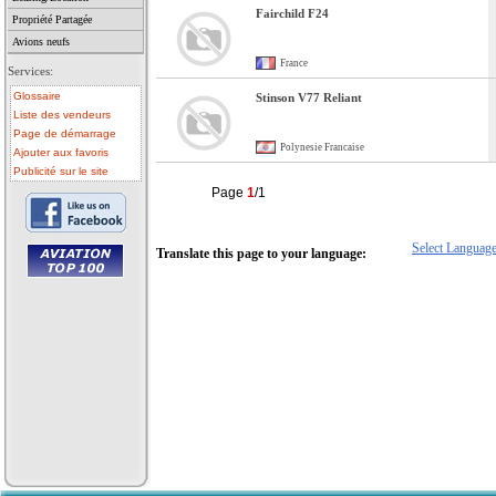
Fairchild F24
Propriété Partagée
Avions neufs
France
Services:
Glossaire
Stinson V77 Reliant
Liste des vendeurs
Page de démarrage
Polynesie Francaise
Ajouter aux favoris
Publicité sur le site
Page
1
/1
Select Languag
Translate this page to your language:
• avion a vendre
• avion occasion
• ulm a vendre
• ulm occasion
• helicoptere a vendre
• vente avion