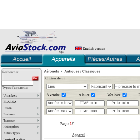
English version
Aéronefs
Antiques / Classiques
Rechercher:
Critères de tri:
Types d'appareils:
A vendre
A louer
Wet lease
D
Ultralégers
ELA/LSA
Piston
Business
Transport
Page
1
/1
Helicoptères
Autres Types
Appareil
↓
Leasing/Location