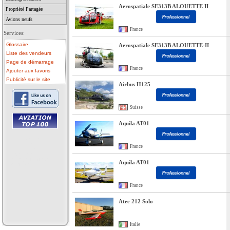
Aerospatiale SE313B ALOUETTE II
Propriété Partagée
Avions neufs
France
Services:
Glossaire
Aerospatiale SE313B ALOUETTE-II
Liste des vendeurs
Page de démarrage
France
Ajouter aux favoris
Publicité sur le site
Airbus H125
Suisse
Aquila AT01
• avion a vendre
• avion occasion
France
• ulm a vendre
• ulm occasion
• helicoptere a vendre
Aquila AT01
• vente avion
France
Atec 212 Solo
Italie