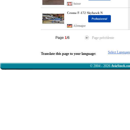
Suisse
Cessna F-172 Skyhawk N
Allemagne
Page
1
/6
Page précédente
Select Languag
Translate this page to your language:
© 2004 - 2026
AviaStock.c