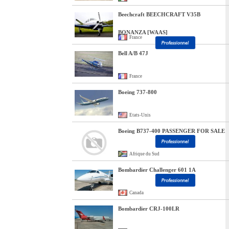
Beechcraft BEECHCRAFT V35B
BONANZA [WAAS]
France
Bell A/B 47J
France
Boeing 737-800
Etats-Unis
Boeing B737-400 PASSENGER FOR SALE
Afrique du Sud
Bombardier Challenger 601 1A
Canada
Bombardier CRJ-100LR