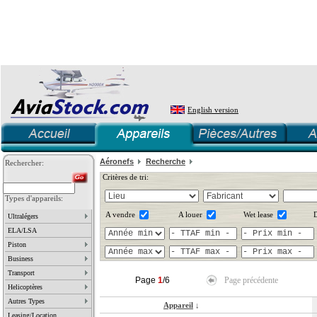
English version
Aéronefs
Recherche
Rechercher:
Critères de tri:
Types d'appareils:
A vendre
A louer
Wet lease
D
Ultralégers
ELA/LSA
Piston
Business
Transport
Page
1
/6
Page précédente
Helicoptères
Autres Types
Appareil
↓
Leasing/Location