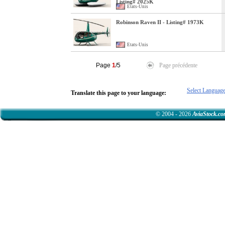
Listing# 2025K
Etats-Unis
Robinson Raven II - Listing# 1973K
Etats-Unis
Page
1
/5
Page précédente
Select Languag
Translate this page to your language:
© 2004 - 2026
AviaStock.c