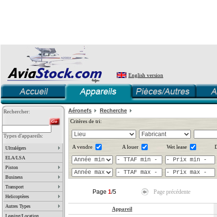
English version
Aéronefs
Recherche
Rechercher:
Critères de tri:
Types d'appareils:
A vendre
A louer
Wet lease
D
Ultralégers
ELA/LSA
Piston
Business
Transport
Page
1
/5
Page précédente
Helicoptères
Autres Types
Appareil
Leasing/Location