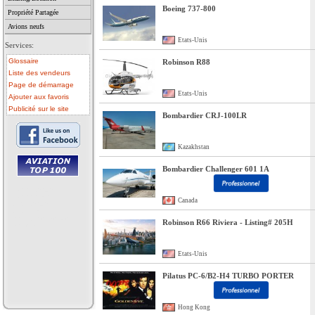
Boeing 737-800
Propriété Partagée
Avions neufs
Etats-Unis
Services:
Glossaire
Robinson R88
Liste des vendeurs
Page de démarrage
Etats-Unis
Ajouter aux favoris
Publicité sur le site
Bombardier CRJ-100LR
Kazakhstan
Bombardier Challenger 601 1A
• avion a vendre
• avion occasion
Canada
• ulm a vendre
• ulm occasion
• helicoptere a vendre
Robinson R66 Riviera - Listing# 205H
• vente avion
Etats-Unis
Pilatus PC-6/B2-H4 TURBO PORTER
Hong Kong