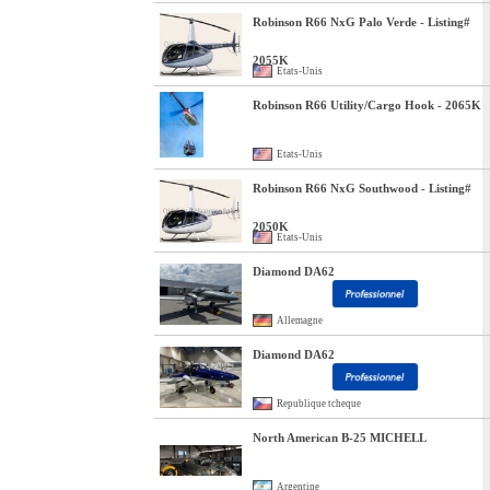
Robinson R66 NxG Palo Verde - Listing#
2055K
Etats-Unis
Robinson R66 Utility/Cargo Hook - 2065K
Etats-Unis
Robinson R66 NxG Southwood - Listing#
2050K
Etats-Unis
Diamond DA62
Allemagne
Diamond DA62
Republique tcheque
North American B-25 MICHELL
Argentine