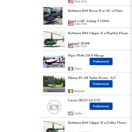
Etats-Unis
Robinson R44 Raven II w/ AC w/Glass
Panel w/AP- Listing # 1504G
Etats-Unis
Robinson R44 Clipper II w/PopOut Floats -
Listing# 2030K
Etats-Unis
Piper PA46 350 P Mirage
France
Pilatus PC-6B Turbo-Porter -A27
Belgique
Cirrus SR22T G6 GTS
Aruba
Robinson R44 Clipper II w/Utility Floats -