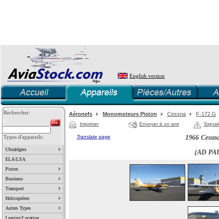
English version
Rechercher:
Aéronefs
Monomoteurs Piston
Cessna
F-172 G
Imprimer
Envoyer à un ami
Signal
Types d'appareils:
Translate page
1966 Cessn
Ultralégers
(AD PA
ELA/LSA
Piston
Business
Transport
Helicoptères
Autres Types
Leasing/Location