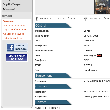
Propriété Partagée
Avions neufs
Services:
Financer l'achat de cet aéronef
Assurer cet aérone
Glossaire
Général
Liste des vendeurs
Page de démarrage
Transaction
Vente
Ajouter aux favoris
Mise � jour
08 Oct. 2025
Publicité sur le site
Etat
Occasion
Mill�sime
1966
Immatriculation
D-EHIF
Lieu
Allemagne
Bas� sur
EDVK
TTAF
2,070 h
• avion a vendre
• avion occasion
Prix
Sur demande
• ulm a vendre
• ulm occasion
Equipement
• helicoptere a vendre
• vente avion
GPS Garmin 695 new i
Avionique
Condition
The seats have been r
Int�rieur
Cowling painted new 
Ext�rieur
Contact
ANNONCE CLOTUREE