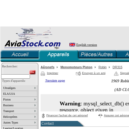
English version
Rechercher:
Aéronefs
Monomoteurs Piston
Robin
DR315
Imprimer
Envoyer à un ami
Signal
Types d'appareils:
Translate page
1969 Robi
Ultralégers
(AD CL
ELA/LSA
Piston
Business
Transport
Financer l'achat de cet aéronef
Assurer cet aérone
Helicoptères
Autres Types
Contact
Leasing/Location