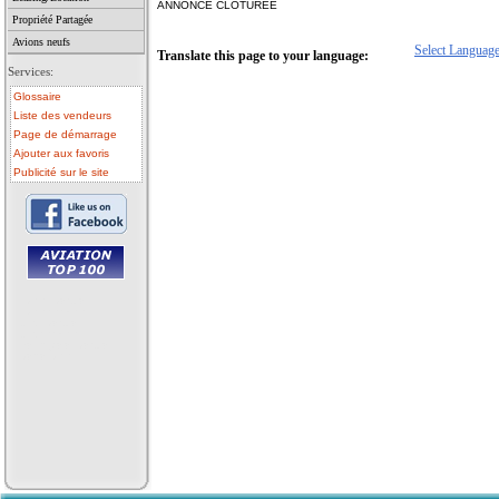
ANNONCE CLOTUREE
Propriété Partagée
Avions neufs
Select Languag
Translate this page to your language:
Services:
Glossaire
Liste des vendeurs
Page de démarrage
Ajouter aux favoris
Publicité sur le site
• avion a vendre
• avion occasion
• ulm a vendre
• ulm occasion
• helicoptere a vendre
• vente avion