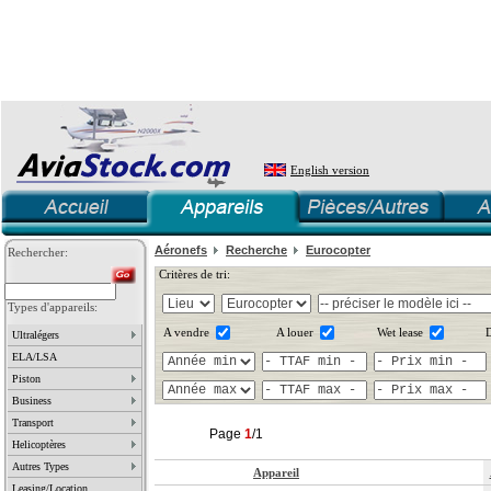
English version
Aéronefs
Recherche
Eurocopter
Rechercher:
Critères de tri:
Types d'appareils:
A vendre
A louer
Wet lease
D
Ultralégers
ELA/LSA
Piston
Business
Transport
Page
1
/1
Helicoptères
Autres Types
Appareil
Leasing/Location