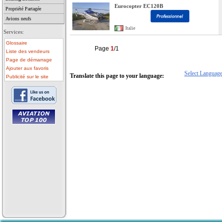
Eurocopter EC120B
Propriété Partagée
Avions neufs
Italie
Services:
Glossaire
Page
1
/1
Liste des vendeurs
Page de démarrage
Ajouter aux favoris
Select Languag
Translate this page to your language:
Publicité sur le site
• avion a vendre
• avion occasion
• ulm a vendre
• ulm occasion
• helicoptere a vendre
• vente avion