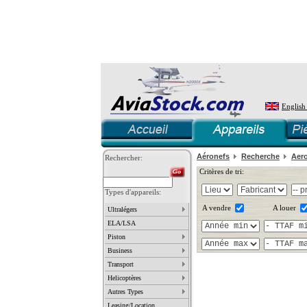
English
Aéronefs
Recherche
Aer
Rechercher:
Critères de tri:
Types d'appareils:
A vendre
A louer
Ultralégers
ELA/LSA
Piston
Business
Transport
Helicoptères
Autres Types
Leasing/Location