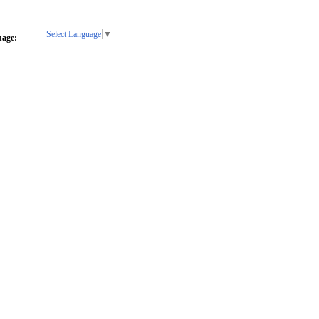
Select Language
▼
uage: