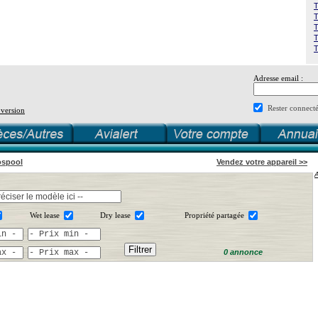
T
T
T
T
T
Adresse email :
Rester connect
 version
ospool
Vendez votre appareil >>
Wet lease
Dry lease
Propriété partagée
0 annonce