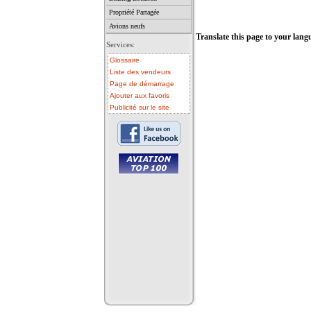
Propriété Partagée
Avions neufs
Translate this page to your lang
Services:
Glossaire
Liste des vendeurs
Page de démarrage
Ajouter aux favoris
Publicité sur le site
• avion a vendre
• avion occasion
• ulm a vendre
• ulm occasion
• helicoptere a vendre
• vente avion